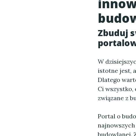
innow
budow
Zbuduj 
portalow
W dzisiejszyc
istotne jest,
Dlatego wart
Ci wszystko,
związane z b
Portal o bud
najnowszych 
budowlanej. 