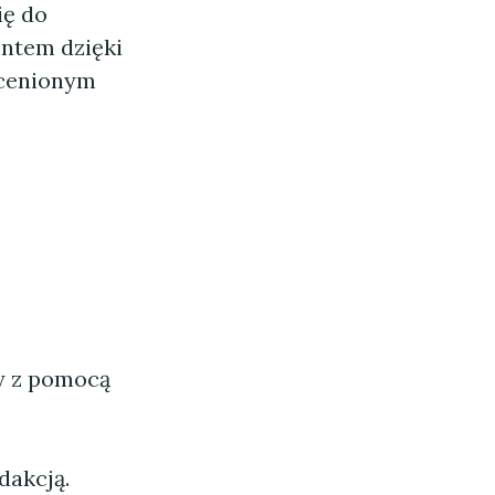
ię do
ntem dzięki
ocenionym
ny z pomocą
dakcją.