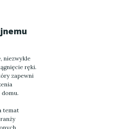
yjnemu
e, niezwykle
ągnięcie ręki.
tóry zapewni
zenia
o domu.
a temat
branży
zonych