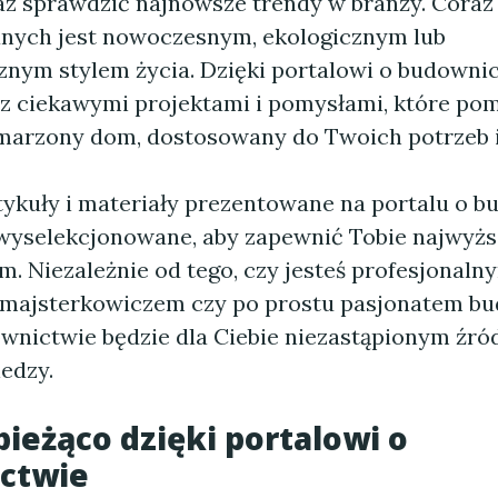
raz sprawdzić najnowsze trendy w branży. Coraz
nych jest nowoczesnym, ekologicznym lub
znym stylem życia. Dzięki portalowi o budowni
 z ciekawymi projektami i pomysłami, które po
arzony dom, dostosowany do Twoich potrzeb i 
tykuły i materiały prezentowane na portalu o 
 wyselekcjonowane, aby zapewnić Tobie najwyższ
m. Niezależnie od tego, czy jesteś profesjonaln
 majsterkowiczem czy po prostu pasjonatem b
ownictwie będzie dla Ciebie niezastąpionym źr
iedzy.
bieżąco dzięki portalowi o
ctwie