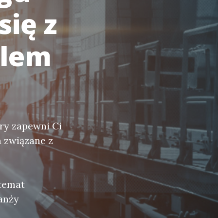
się z
alem
ry zapewni Ci
a związane z
 temat
anży