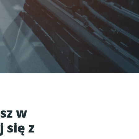
sz w
 się z