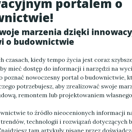
acyjnym portalem o
nictwie!
swoje marzenia dzięki innowac
i o budownictwie
h czasach, kiedy tempo życia jest coraz szybsz
 aby mieć dostęp do informacji i narzędzi na wyci
o poznać nowoczesny portal o budownictwie, k
 czego potrzebujesz, aby zrealizować swoje mar
udową, remontem lub projektowaniem własneg
ownictwie to źródło nieocenionych informacji n
trendów, technologii i rozwiązań dotyczących 
Znajdziesz tam artykuły pisane przez doświadc