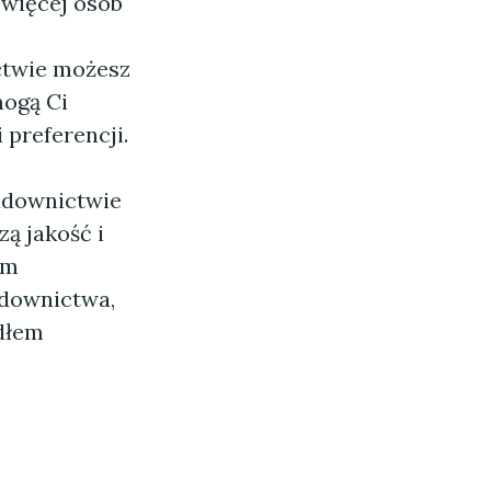
 więcej osób
ctwie możesz
mogą Ci
preferencji.
budownictwie
ą jakość i
ym
udownictwa,
ódłem