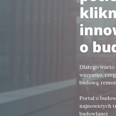
klikn
inno
o bu
Dlatego warto
wszystko, czeg
budową, remon
Portal o budow
najnowszych tr
budowlanej