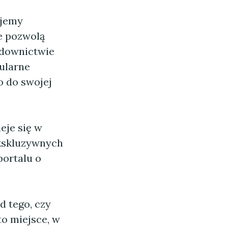
ajemy
e pozwolą
udownictwie
gularne
o do swojej
eje się w
ekskluzywnych
portalu o
d tego, czy
to miejsce, w