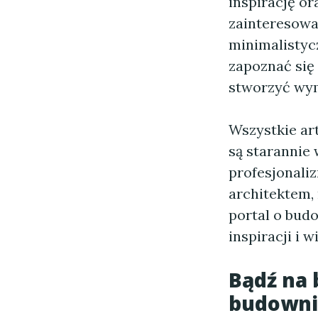
inspirację o
zainteresowa
minimalistyc
zapoznać się
stworzyć wym
Wszystkie ar
są starannie
profesjonaliz
architektem,
portal o bud
inspiracji i w
Bądź na 
budowni