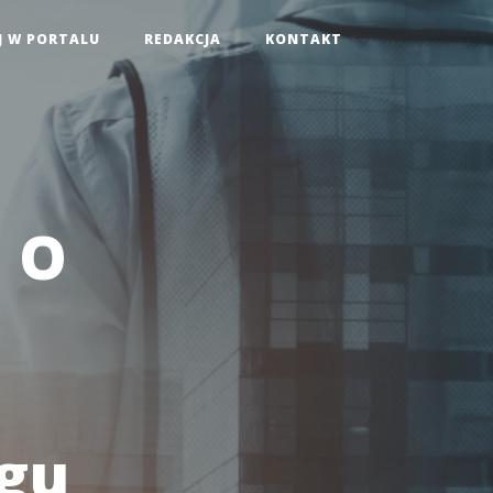
J W PORTALU
REDAKCJA
KONTAKT
 O
ęgu