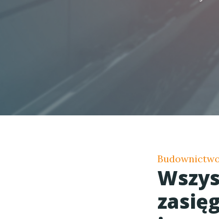
Budownictwo,
Wszys
zasięg