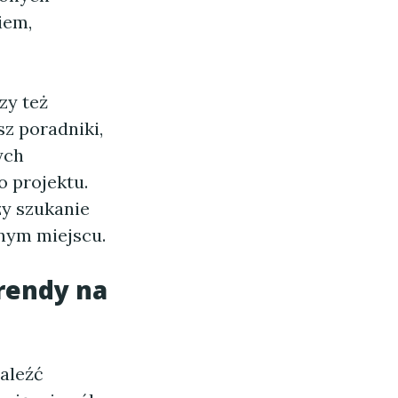
iem,
zy też
z poradniki,
ych
o projektu.
zy szukanie
dnym miejscu.
trendy na
aleźć