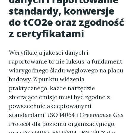
standardy, konwersje
do tCO2e oraz zgodność
z certyfikatami
Weryfikacja jakości danych i
raportowanie to nie luksus, a fundament
wiarygodnego śladu węglowego na placu
budowy. Z punktu widzenia
praktycznego, każde narzędzie
zbierające emisje musi być zgodne z
powszechnie akceptowanymi
standardami"
ISO 14064
i
Greenhouse Gas
Protocol
dla poziomu organizacyjnego,
oraz
ISO 14067
,
EN 15804
i
EN 15978
dla