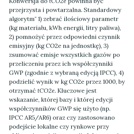
Konwersja do
tCO2e
powinna być
przejrzysta i powtarzalna. Standardowy
algorytm" 1) zebrać ilościowy parametr
(kg materiału, kWh energii, litry paliwa),
2) pomnożyć przez odpowiedni czynnik
emisyjny (kg CO2e na jednostkę), 3)
zsumować emisje wszystkich gazów po
przeliczeniu przez ich współczynniki
GWP (zgodnie z wybraną edycją IPCC), 4)
podzielić wynik w kg CO2e przez 1000, by
otrzymać
tCO2e
. Kluczowe jest
wskazanie, której bazy i której edycji
współczynników GWP się użyto (np.
IPCC AR5/AR6) oraz czy zastosowano
podejście lokalne czy rynkowe przy